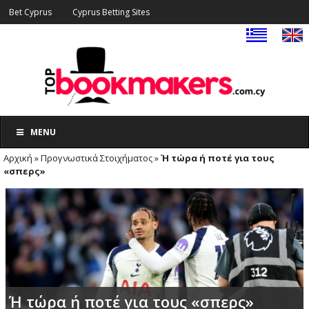
Bet Cyprus
Cyprus Betting Sites
MENU
Αρχική
»
Προγνωστικά Στοιχήματος
»
Ή τώρα ή ποτέ για τους
«σπερς»
Ή τώρα ή ποτέ για τους «σπερς»