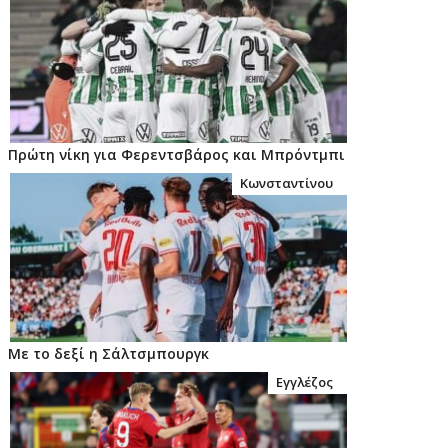
Πρώτη νίκη για Φερεντσβάρος και Μπρόντμπι
Κωνσταντίνου
Με το δεξί η Σάλτσμπουργκ
Εγγλέζος