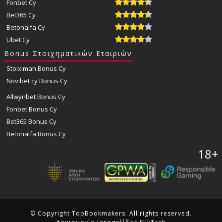
Fonbet Cy
Bet365 Cy
Betonalfa Cy
Ubet Cy
Bonus Στοιχηματικών Εταιριών
Stoiximan Bonus Cy
Novibet cy Bonus Cy
Allwynbet Bonus Cy
Fonbet Bonus Cy
Bet365 Bonus Cy
Betonalfa Bonus Cy
18+
© Copyright TopBookmakers. All rights reserved.