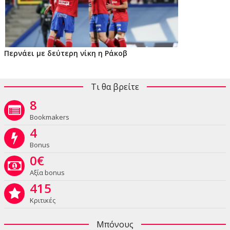
Περνάει με δεύτερη νίκη η Ράκοβ
Τι θα βρείτε
8
Bookmakers
4
Bonus
0
€
Αξία bonus
415
Κριτικές
Μπόνους