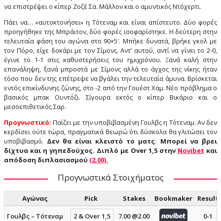
να επιστρέψει ο κίπερ Ζοζέ Σα. Μάλλον και ο αμυντικός Ντόχερτι.
Πάει να… «αυτοκτονήσει» η Τότεναμ και είναι απίστευτο. Δύο φορές
προηγήθηκε της Μπράιτον, δύο φορές ισοφαρίστηκε. Η δεύτερη στην
τελευταία φάση του αγώνα στο 90+5′. Μπήκε δυνατά, βρήκε γκολ με
τον Πόρο, είχε δοκάρι με τον Σίμονς. Αντ’ αυτού, αντί να γίνει το 2-0,
έγινε το 1-1 στις καθυστερήσεις του ημιχρόνου. Ξανά καλή στην
επανάληψη, ξανά μπροστά με Σίμονς αλλά το άγχος της νίκης ήταν
τόσο που δεν της επέτρεψε να βγάλει την τελευταία άμυνα. Βρίσκεται
εντός επικίνδυνης ζώνης, στο -2 από την Γουέστ Χαμ. Νέο πρόβλημα ο
βασικός μπακ Ουντόζι. Σίγουρα εκτός ο κίπερ Βικάριο και ο
μεσοεπιθετικός Σαρ.
Προγνωστικό:
Παίζει με την υποβιβασμένη Γουλβς η Τότεναμ. Αν δεν
κερδίσει ούτε τώρα, πραγματικά θεωρώ ότι δύσκολα θα γλιτώσει τον
υποβιβασμό.
Δεν θα είναι κλειστό το ματς. Μπορεί να βρει
δίχτυα και η γηπεδούχος. Διπλό με Over 1,5 στην
Novibet
και
απόδοση διπλασιασμού
(2.00).
Προγνωστικά Στοιχήματος
Αγώνας
Pick
Stakes
Bookmaker
Result
Γουλβς – Τότεναμ
2 & Over 1,5
7.00 @2.00
0-1