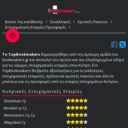
Bonus 1ης κατάθεσης
/
Συναλλαγές
/
Κριτικές Παικτών
/
Στοιχηματικές Εταιρίες Προσφορές
/
Το TopBookmakers
δημιουργήθηκε από την έμπειρη ομάδα του
bookmakers.gr και αποτελεί τον πρώτο και πιο ολοκληρωμένο οδηγό
για τις νόμιμες στοιχηματικές εταιρίες στην Κύπρο. Στο
TopBookmakers θα βρείτε αξιολογήσεις για τις καλύτερες
στοιχηματικές εταιρείες, σχόλια και κριτικές παικτών και όλα τα
μπόνους και τις προσφορές από τις εταιρίες στοιχημάτων Κύπρου.
Κυπριακές Στοιχηματικές Εταιρίες
Stoiximan Cy
Novibet cy Cy
Winmasters Cy Cy
Allwynbet Cy