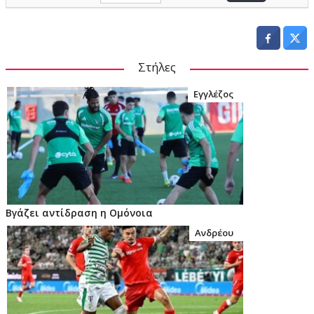
Στήλες
Εγγλέζος
Βγάζει αντίδραση η Ομόνοια
Ανδρέου