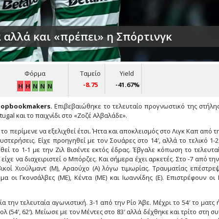
αλλά και «πρέπει» η Σπόρτινγκ
Φόρμα
Ταμείο
Yield
-8.75
-41.67%
Η
Η
Ν
Ν
Ν
Topbookmakers.
Επιβεβαιώθηκε το τελευταίο προγνωστικό της στήλης
ugal και το παιχνίδι στο «Ζοζέ Αλβαλάδε».
το περίμενε να εξελιχθεί έτσι. Ήττα και αποκλεισμός στο Λιγκ Καπ από τ
στερήσεις. Είχε προηγηθεί με τον Σουάρες στο 14′, αλλά το τελικό 1-2
ηθεί το 1-1 με την Ζιλ Βισέντε εκτός έδρας. Έβγαλε κόπωση το τελευτα
ίχε να διαχειριστεί ο Μπόρζες. Και σήμερα έχει αρκετές. Στο -7 από την
βικοί Χιούλμαντ (Μ), Αραούχο (Α) λόγω τιμωρίας. Τραυματίας επέστρε
μα οι Γκονσάλβες (ΜΕ), Κέντα (ΜΕ) και Ιωαννίδης (Ε). Επιστρέφουν οι 
α την τελευταία αγωνιστική. 3-1 από την Ρίο Άβε. Μέχρι το 54′ το ματς ή
 (54′, 62′). Μείωσε με τον Μέντες στο 83′ αλλά δέχθηκε και τρίτο στη συ