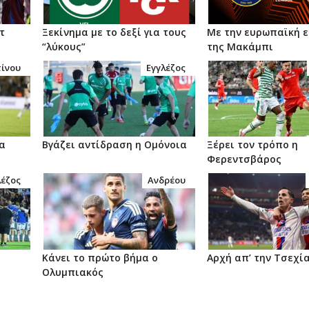
τ
Ξεκίνημα με το δεξί για τους
Με την ευρωπαϊκή 
“λύκους”
της Μακάμπι
ίνου
Εγγλέζος
α
Βγάζει αντίδραση η Ομόνοια
Ξέρει τον τρόπο η
Φερεντσβάρος
λέζος
Ανδρέου
Κάνει το πρώτο βήμα ο
Αρχή απ’ την Τσεχί
Ολυμπιακός