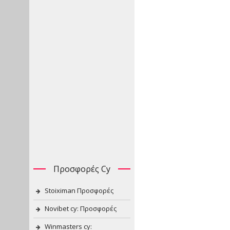
Προσφορές Cy
Stoiximan Προσφορές
Novibet cy: Προσφορές
Winmasters cy: