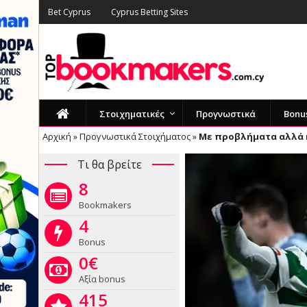
Bet Cyprus
Cyprus Betting Sites
Στοιχηματικές
Προγνωστικά
Bonu
Αρχική
»
Προγνωστικά Στοιχήματος
»
Με προβλήματα αλλά κ
Τι θα βρείτε
8
Bookmakers
4
Bonus
0
€
Αξία bonus
415