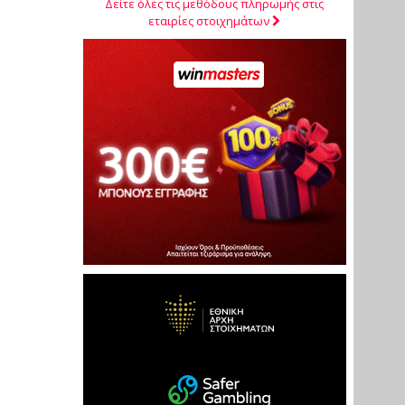
Δείτε όλες τις μεθόδους πληρωμής στις
εταιρίες στοιχημάτων