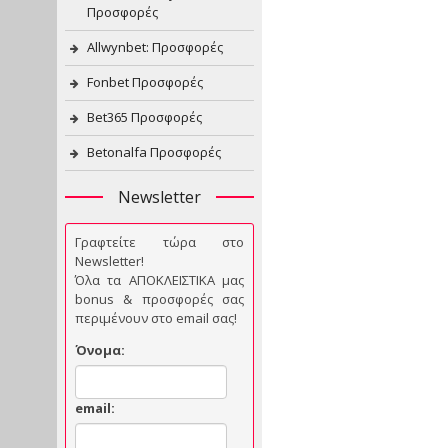
Προσφορές
Allwynbet: Προσφορές
Fonbet Προσφορές
Bet365 Προσφορές
Betonalfa Προσφορές
Newsletter
Γραφτείτε τώρα στο
Newsletter!
Όλα τα ΑΠΟΚΛΕΙΣΤΙΚΑ μας
bonus & προσφορές σας
περιμένουν στο email σας!
Όνομα:
email: