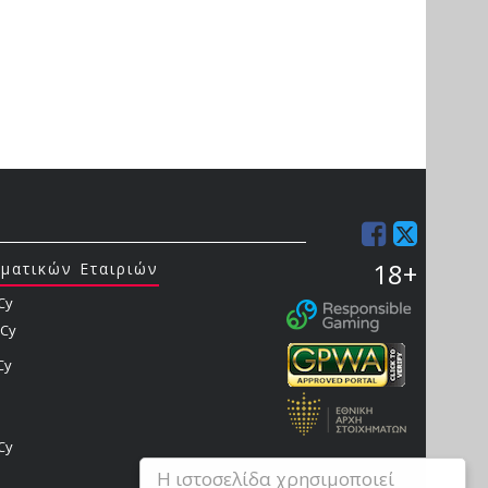
18+
ματικών Εταιριών
Cy
 Cy
Cy
Cy
Η ιστοσελίδα χρησιμοποιεί