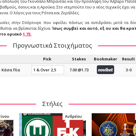
ν απόλυση του Γκονσάλο Μπραντάο και την πρόσληψη του Άλβαρο Πατσέκ
βαθμούς, όσους και η Αρούκα. Στο ντεμπούτο του ο νέος τεχνικός έχει να 
υνα. Ο λόγος για τους Ρότσα και Ζεράλδες.
σίες στην Σπόρτινγκ που οφείλει πάντως να αντιδράσει μετά τα δύ
θισται να βρίσκεται δίχτυα.
Ίσως συμβεί και αυτό, εξ ου και θα κρ
το οριακό
1.73.
Προγνωστικά Στοιχήματος
Pick
Stakes
Bookmaker
Result
– Κάσα Πία
1 & Over 2,5
7.00 @1.73
3-0
Στήλες
ίνου
Ανδρέου