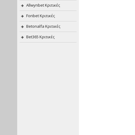
Allwynbet Κριτικές
Fonbet Κριτικές
Betonalfa Κριτικές
Bet365 Κριτικές