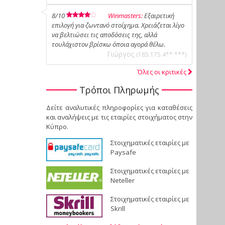
8/10
Winmasters:
Εξαιρετική
επιλογή για ζωντανό στοίχημα. Χρειάζεται λίγο
να βελτιώσει τις αποδόσεις της, αλλά
τουλάχιστον βρίσκω όποια αγορά θέλω.
Γιώργος
(185.175.4**.***)
Όλες οι κριτικές
Τρόποι Πληρωμής
Δείτε αναλυτικές πληροφορίες για καταθέσεις
και αναλήψεις με τις εταιρίες στοιχήματος στην
Κύπρο.
Στοιχηματικές εταιρίες με
Paysafe
Στοιχηματικές εταιρίες με
Neteller
Στοιχηματικές εταιρίες με
Skrill