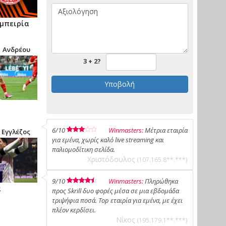
εμπειρία
Ανδρέου
3 + 2?
6/10
Winmasters:
Μέτρια εταιρία
Εγγλέζος
για εμένα, χωρίς καλό live streaming και
παλιομοδίτικη σελίδα.
Χριστόδουλος
(107.165.8**.***)
9/10
Winmasters:
Πληρώθηκα
α
προς Skrill δυο φορές μέσα σε μια εβδομάδα
τριψήφια ποσά. Top εταιρία για εμένα, με έχει
πλέον κερδίσει.
Νίκος
(195.179.1**.***)