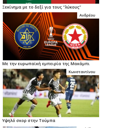
Ξεκίνημα με το δεξί για τους “λύκους”
Ανδρέου
Με την ευρωπαϊκή εμπειρία της Μακάμπι
Κωνσταντίνου
Υψηλό σκορ στην Τούμπα