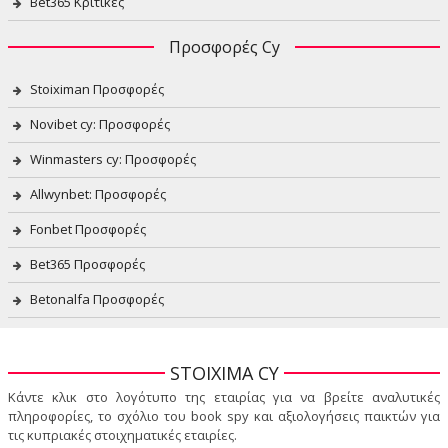
Bet365 Κριτικές
Προσφορές Cy
Stoiximan Προσφορές
Novibet cy: Προσφορές
Winmasters cy: Προσφορές
Allwynbet: Προσφορές
Fonbet Προσφορές
Bet365 Προσφορές
Betonalfa Προσφορές
STOIXIMA CY
Κάντε κλικ στο λογότυπο της εταιρίας για να βρείτε αναλυτικές
πληροφορίες, το σχόλιο του book spy και αξιολογήσεις παικτών για
τις κυπριακές στοιχηματικές εταιρίες.