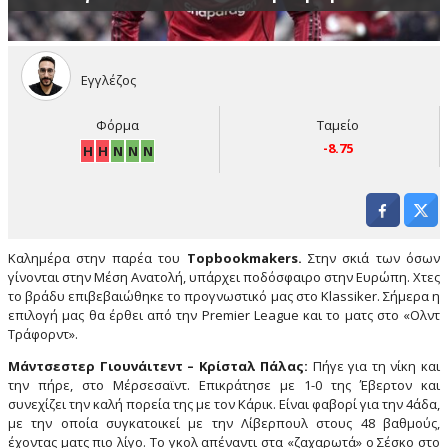
Εγγλέζος
Φόρμα
Ταμείο
-8.75
Η
Η
Ν
Ν
Ν
Καλημέρα στην παρέα του
Topbookmakers.
Στην σκιά των όσων
γίνονται στην Μέση Ανατολή, υπάρχει ποδόσφαιρο στην Ευρώπη. Χτες
το βράδυ επιβεβαιώθηκε το προγνωστικό μας στο Klassiker. Σήμερα η
επιλογή μας θα έρθει από την Premier League και το ματς στο «Ολντ
Τράφορντ».
Μάντσεστερ Γιουνάιτεντ – Κρίσταλ Πάλας:
Πήγε για τη νίκη και
την πήρε, στο Μέρσεσαϊντ. Επικράτησε με 1-0 της Έβερτον και
συνεχίζει την καλή πορεία της με τον Κάρικ. Είναι φαβορί για την 4άδα,
με την οποία συγκατοικεί με την Λίβερπουλ στους 48 βαθμούς,
έχοντας ματς πιο λίγο. Το γκολ απέναντι στα «ζαχαρωτά» ο Σέσκο στο