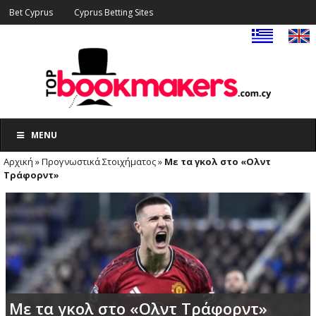
Bet Cyprus
Cyprus Betting Sites
MENU
Αρχική
»
Προγνωστικά Στοιχήματος
»
Με τα γκολ στο «Ολντ
Τράφορντ»
Με τα γκολ στο «Ολντ Τράφορντ»