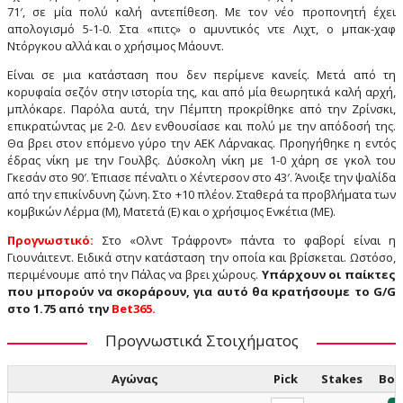
71′, σε μία πολύ καλή αντεπίθεση. Με τον νέο προπονητή έχει
απολογισμό 5-1-0. Στα «πιτς» ο αμυντικός ντε Λιχτ, ο μπακ-χαφ
Ντόργκου αλλά και ο χρήσιμος Μάουντ.
Είναι σε μια κατάσταση που δεν περίμενε κανείς. Μετά από τη
κορυφαία σεζόν στην ιστορία της, και από μία θεωρητικά καλή αρχή,
μπλόκαρε. Παρόλα αυτά, την Πέμπτη προκρίθηκε από την Ζρίνσκι,
επικρατώντας με 2-0. Δεν ενθουσίασε και πολύ με την απόδοσή της.
Θα βρει στον επόμενο γύρο την ΑΕΚ Λάρνακας. Προηγήθηκε η εντός
έδρας νίκη με την Γουλβς. Δύσκολη νίκη με 1-0 χάρη σε γκολ του
Γκεσάν στο 90′. Έπιασε πέναλτι ο Χέντερσον στο 43′. Άνοιξε την ψαλίδα
από την επικίνδυνη ζώνη. Στο +10 πλέον. Σταθερά τα προβλήματα των
κομβικών Λέρμα (Μ), Ματετά (Ε) και ο χρήσιμος Ενκέτια (ΜΕ).
Προγνωστικό:
Στο «Ολντ Τράφροντ» πάντα το φαβορί είναι η
Γιουνάιτεντ. Ειδικά στην κατάσταση την οποία και βρίσκεται. Ωστόσο,
περιμένουμε από την Πάλας να βρει χώρους.
Υπάρχουν οι παίκτες
που μπορούν να σκοράρουν, για αυτό θα κρατήσουμε το G/G
στο
1.75
από την
Bet365
.
Προγνωστικά Στοιχήματος
Αγώνας
Pick
Stakes
Boo