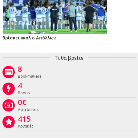
Βρίσκει γκολ ο Απόλλων
Τι θα βρείτε
8
Bookmakers
4
Bonus
0
€
Αξία bonus
415
Κριτικές