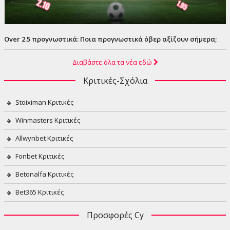
Over 2.5 προγνωστικά: Ποια προγνωστικά όβερ αξίζουν σήμερα;
Διαβάστε όλα τα νέα εδώ
Κριτικές-Σχόλια
Stoiximan Κριτικές
Winmasters Κριτικές
Allwynbet Κριτικές
Fonbet Κριτικές
Betonalfa Κριτικές
Bet365 Κριτικές
Προσφορές Cy