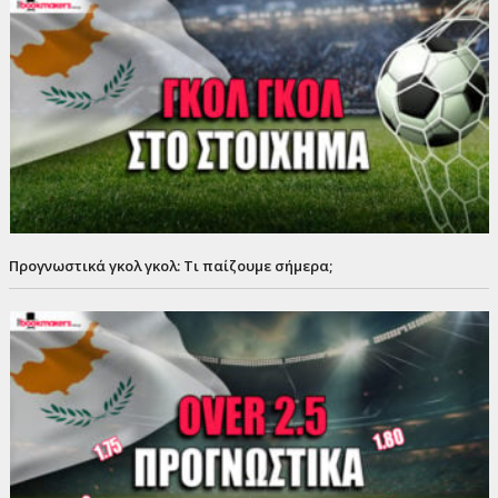
Προγνωστικά γκολ γκολ: Τι παίζουμε σήμερα;