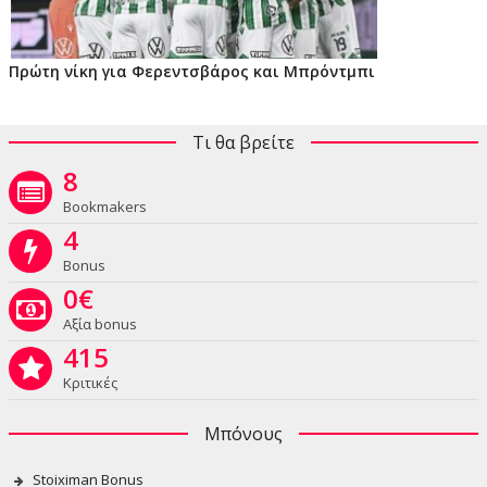
Πρώτη νίκη για Φερεντσβάρος και Μπρόντμπι
Τι θα βρείτε
8
Bookmakers
4
Bonus
0
€
Αξία bonus
415
Κριτικές
Μπόνους
Stoiximan Bonus