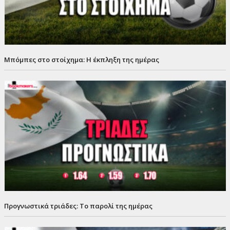
Μπόμπες στο στοίχημα: Η έκπληξη της ημέρας
Προγνωστικά τριάδες: Το παρολί της ημέρας