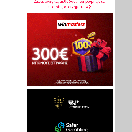
Δείτε όλες τις μεθόδους πληρωμής στις
εταιρίες στοιχημάτων