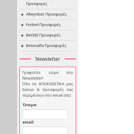
Προσφορές
Allwynbet: Προσφορές
Fonbet Προσφορές
Bet365 Προσφορές
Betonalfa Προσφορές
Newsletter
Γραφτείτε τώρα στο
Newsletter!
Όλα τα ΑΠΟΚΛΕΙΣΤΙΚΑ μας
bonus & προσφορές σας
περιμένουν στο email σας!
Όνομα:
email: