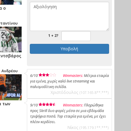
α ο
ταντίνου
1 + 2?
εντσβάρος
Ανδρέου
6/10
Winmasters:
Μέτρια εταιρία
για εμένα, χωρίς καλό live streaming και
παλιομοδίτικη σελίδα.
Χριστόδουλος
(107.165.8**.***)
α των
9/10
Winmasters:
Πληρώθηκα
προς Skrill δυο φορές μέσα σε μια εβδομάδα
τριψήφια ποσά. Top εταιρία για εμένα, με έχει
πλέον κερδίσει.
Νίκος
(195.179.1**.***)