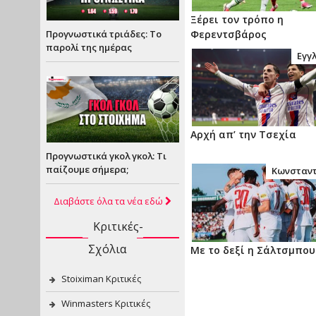
Ξέρει τον τρόπο η
Προγνωστικά τριάδες: Το
Φερεντσβάρος
παρολί της ημέρας
Εγγ
Αρχή απ’ την Τσεχία
Προγνωστικά γκολ γκολ: Τι
παίζουμε σήμερα;
Κωνσταντ
Διαβάστε όλα τα νέα εδώ
Κριτικές-
Σχόλια
Με το δεξί η Σάλτσμπου
Stoiximan Κριτικές
Winmasters Κριτικές