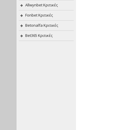
Allwynbet Κριτικές
Fonbet Κριτικές
Betonalfa Κριτικές
Bet365 Κριτικές