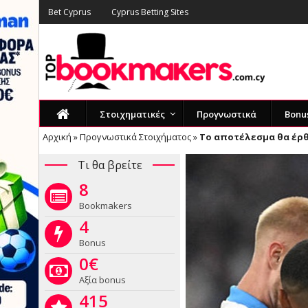
Bet Cyprus
Cyprus Betting Sites
Στοιχηματικές
Προγνωστικά
Bonu
Αρχική
»
Προγνωστικά Στοιχήματος
»
Το αποτέλεσμα θα έρθ
Τι θα βρείτε
8
Bookmakers
4
Bonus
0
€
Αξία bonus
415