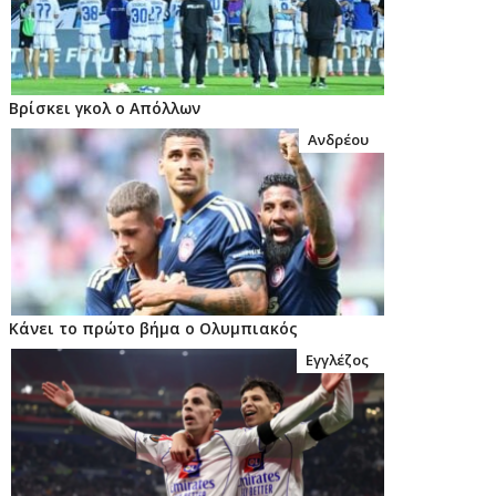
Βρίσκει γκολ ο Απόλλων
Ανδρέου
Κάνει το πρώτο βήμα ο Ολυμπιακός
Εγγλέζος