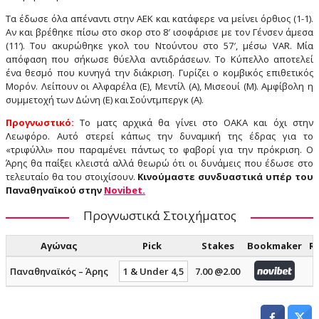
Τα έδωσε όλα απέναντι στην ΑΕΚ και κατάφερε να μείνει όρθιος (1-1).
Αν και βρέθηκε πίσω στο σκορ στο 8′ ισοφάρισε με τον Γένσεν άμεσα
(11′). Του ακυρώθηκε γκολ του Ντούντου στο 57′, μέσω VAR. Μία
απόφαση που σήκωσε θύελλα αντιδράσεων. Το Κύπελλο αποτελεί
ένα θεσμό που κυνηγά την διάκριση. Γυρίζει ο κομβικός επιθετικός
Μορόν. Λείπουν οι Αλφαρέλα (Ε), Μεντίλ (Α), Μισεουί (Μ). Αμφίβολη η
συμμετοχή των Δώνη (Ε) και Σούντμπεργκ (Α).
Προγνωστικό:
Το ματς αρχικά θα γίνει στο ΟΑΚΑ και όχι στην
Λεωφόρο. Αυτό στερεί κάπως την δυναμική της έδρας για το
«τριφύλλι» που παραμένει πάντως το φαβορί για την πρόκριση. Ο
Άρης θα παίξει κλειστά αλλά θεωρώ ότι οι δυνάμεις που έδωσε στο
τελευταίο θα του στοιχίσουν.
Κινούμαστε συνδυαστικά υπέρ του
Παναθηναϊκού στην
Novibet.
Προγνωστικά Στοιχήματος
Αγώνας
Pick
Stakes
Bookmaker
R
Παναθηναϊκός – Άρης
1 & Under 4,5
7.00 @2.00