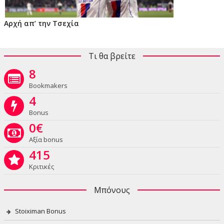
Αρχή απ’ την Τσεχία
Τι θα βρείτε
8
Bookmakers
4
Bonus
0
€
Αξία bonus
415
Κριτικές
Μπόνους
Stoiximan Bonus