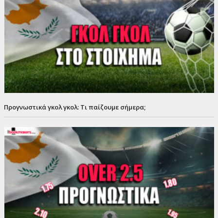
Προγνωστικά γκολ γκολ: Τι παίζουμε σήμερα;