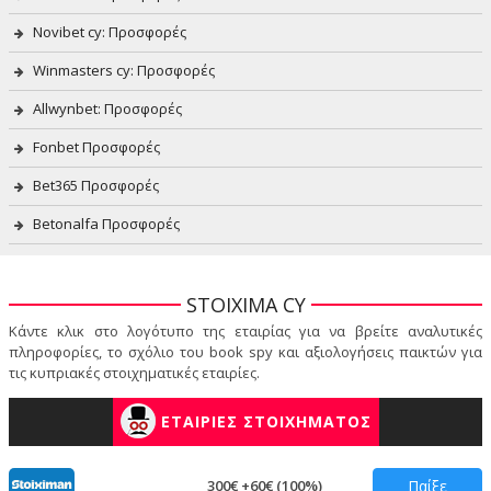
Novibet cy: Προσφορές
Winmasters cy: Προσφορές
Allwynbet: Προσφορές
Fonbet Προσφορές
Bet365 Προσφορές
Betonalfa Προσφορές
STOIXIMA CY
Κάντε κλικ στο λογότυπο της εταιρίας για να βρείτε αναλυτικές
πληροφορίες, το σχόλιο του book spy και αξιολογήσεις παικτών για
τις κυπριακές στοιχηματικές εταιρίες.
ΕΤΑΙΡΙΕΣ ΣΤΟΙΧΗΜΑΤΟΣ
300€ +60€ (100%)
Παίξε