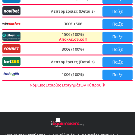
Λεπτομέρειες (Details)
Παίξε
300€ +50€
Παίξε
150€ (100%)
Παίξε
Αποκλειστικό
300€ (100%)
Παίξε
Λεπτομέρειες (Details)
Παίξε
100€ (100%)
Παίξε
Νόμιμες Εταιρίες Στοιχημάτων Κύπρου