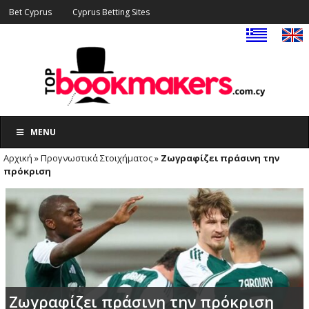
Bet Cyprus
Cyprus Betting Sites
MENU
Αρχική
»
Προγνωστικά Στοιχήματος
»
Ζωγραφίζει πράσινη την
πρόκριση
Ζωγραφίζει πράσινη την πρόκριση