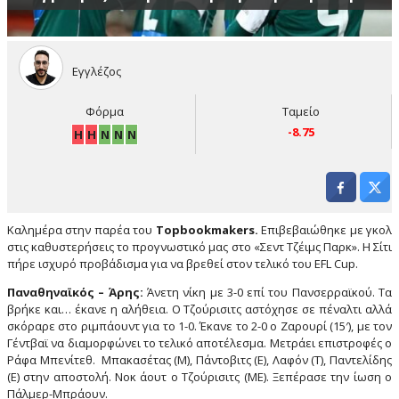
Εγγλέζος
Φόρμα
Ταμείο
-8.75
Η
Η
Ν
Ν
Ν
Καλημέρα στην παρέα του
Topbookmakers.
Επιβεβαιώθηκε με γκολ
στις καθυστερήσεις το προγνωστικό μας στο «Σεντ Τζέιμς Παρκ». Η Σίτι
πήρε ισχυρό προβάδισμα για να βρεθεί στον τελικό του EFL Cup.
Παναθηναϊκός – Άρης:
Άνετη νίκη με 3-0 επί του Πανσερραϊκού. Τα
βρήκε και… έκανε η αλήθεια. Ο Τζούρισιτς αστόχησε σε πέναλτι αλλά
σκόραρε στο ριμπάουντ για το 1-0. Έκανε το 2-0 ο Ζαρουρί (15′), με τον
Γέντβαϊ να διαμορφώνει το τελικό αποτέλεσμα. Μετράει επιστροφές ο
Ράφα Μπενίτεθ. Μπακασέτας (Μ), Πάντοβιτς (Ε), Λαφόν (Τ), Παντελίδης
(Ε) στην αποστολή. Νοκ άουτ ο Τζούρισιτς (ΜΕ). Ξεπέρασε την ίωση ο
Πάλμερ-Μπράουν.