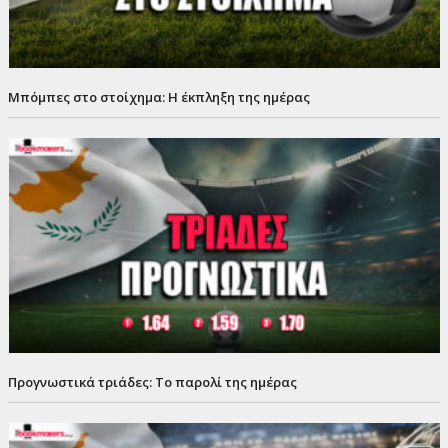
Μπόμπες στο στοίχημα: Η έκπληξη της ημέρας
Προγνωστικά τριάδες: Το παρολί της ημέρας