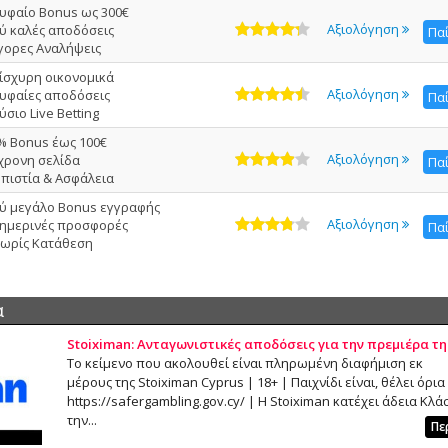
υφαίο Bonus ως 300€
Αξιολόγηση
ύ καλές αποδόσεις
Πα
γορες Αναλήψεις
ίσχυρη οικονομικά
Αξιολόγηση
υφαίες αποδόσεις
Πα
ύσιο Live Betting
% Bonus έως 100€
Αξιολόγηση
χρονη σελίδα
Πα
οπιστία & Ασφάλεια
ύ μεγάλο Bonus εγγραφής
Αξιολόγηση
ημερινές προσφορές
Πα
Χωρίς Κατάθεση
α
Stoiximan: Ανταγωνιστικές αποδόσεις για την πρεμιέρα της
Το κείμενο που ακολουθεί είναι πληρωμένη διαφήμιση εκ
μέρους της Stoiximan Cyprus | 18+ | Παιχνίδι είναι, θέλει όρια
https://safergambling.gov.cy/ | Η Stoiximan κατέχει άδεια Κλά
την...
Πε