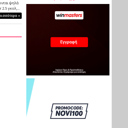
ονται ψηλά
2.5 γκολ,...
ρισσότερα »