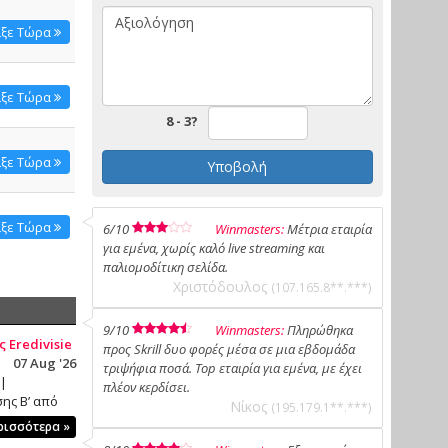
ίξε Τώρα
ίξε Τώρα
8 - 3?
ίξε Τώρα
ίξε Τώρα
6/10
Winmasters:
Μέτρια εταιρία
για εμένα, χωρίς καλό live streaming και
παλιομοδίτικη σελίδα.
Χριστόδουλος
(107.165.8**.***)
9/10
Winmasters:
Πληρώθηκα
 Eredivisie
προς Skrill δυο φορές μέσα σε μια εβδομάδα
07 Aug '26
τριψήφια ποσά. Top εταιρία για εμένα, με έχει
 |
πλέον κερδίσει.
σης Β’ από
Νίκος
(195.179.1**.***)
ρισσότερα »