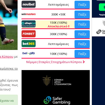
Λεπτομέρειες
Παίξε
(Details)
300€ +50€
Παίξε
150€ (100%)
Παίξε
Αποκλειστικό
300€ (100%)
Παίξε
Λεπτομέρειες
Παίξε
(Details)
100€ (100%)
Παίξε
α Κύπρου
με
Νόμιμες Εταιρίες Στοιχημάτων Κύπρου
ειρίστηκε το
αχθεί έρευνα
ίζοντας πως
α τους!
έχισαν να