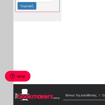
Bonus 1ης κατάθεσης
/
Σ