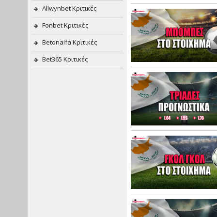
Allwynbet Κριτικές
Fonbet Κριτικές
Betonalfa Κριτικές
Bet365 Κριτικές