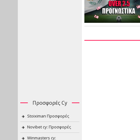
Προσφορές Cy
Stoiximan Προσφορές
Novibet cy: Προσφορές
Winmasters cy: