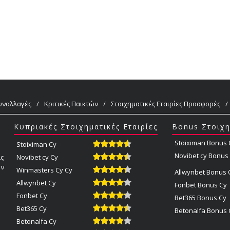
υναλλαγές
/
Κριτικές Παικτών
/
Στοιχηματικές Εταιρίες Προσφορές
/
Κυπριακές Στοιχηματικές Εταιρίες
Bonus Στοιχη
Stoiximan Bonus 
Stoiximan Cy
Novibet cy Bonus
ις
Novibet cy Cy
ών
Winmasters Cy Cy
Allwynbet Bonus 
Allwynbet Cy
Fonbet Bonus Cy
Fonbet Cy
Bet365 Bonus Cy
Bet365 Cy
Betonalfa Bonus 
Betonalfa Cy