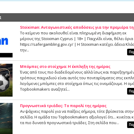
α
Stoiximan: Ανταγωνιστικές αποδόσεις για την πρεμιέρα της
Το κείμενο που ακολουθεί είναι πληρωμένη διαφήμιση εκ
μέρους της Stoiximan Cyprus | 18+ | Παιχνίδι είναι, θέλει όρια
https://safergambling.gov.cy/ | Η Stoiximan κατέχει άδεια Κλά
την...
Πε
Μπόμπες στο στοίχημα: Η έκπληξη της ημέρας
Ένας από τους πιο διαδεδομένους αλλά ίσως και παρεξηγημέ
τρόπους παιχνιδιού είναι αυτός του πονταρίσματος στις εκπλήξ
λεγόμενες μπόμπες στο στοίχημα όπως τις ονομάζουμε. Η ομ
Topbookmakers αναζητεί...
Πε
Προγνωστικά τριάδες: Το παρολί της ημέρας
Αν ψάχνεις παρολί για να παίξεις σήμερα, τότε βρίσκεται στη
σελίδα. Η ομάδα του Topbookmakers αξιολογεί ότι... κινείται κ
τα πιο δυνατά προγνωστικά τριάδες. Στη σελίδα που...
Πε