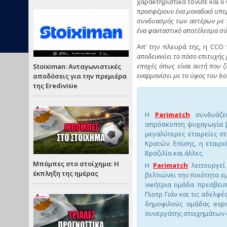
χαρακτηριστικά τόνισε και ο
προσφέρουν ένα μοναδικό υπε
συνδυασμός των αστέρων με τ
ένα φανταστικό αποτέλεσμα σ
Απ’ την πλευρά της, η CCO 
αποδεικνύει το πόσο επιτυχής
εποχές όπως είναι αυτή που 
Stoiximan: Ανταγωνιστικές
εναρμονίσει με το ύφος του bo
αποδόσεις για την πρεμιέρα
της Eredivisie
Η
Parimatch
συνδυάζει
απρόσκοπτη ψυχαγωγία βασ
μεγαλύτερες εταιρείες σ
Κρατών. Επίσης, η εταιρε
Βραζιλία και άλλες.
Μπόμπες στο στοίχημα: Η
H
Parimatch
λειτουργεί
έκπληξη της ημέρας
βελτιώνει την ποιότητα ε
νικήτρια ομάδα πρεσβευτ
Πιοτρ Γιάν και τις αδελφ
δημοφιλούς ομάδας espor
συνεργάτης στοιχημάτων 