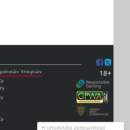
18+
ματικών Εταιριών
Cy
 Cy
Cy
Cy
Η ιστοσελίδα χρησιμοποιεί