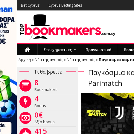
Bet Cyprus
Cyprus Betting Sites
Στοιχηματικές
Προγνωστικά
Bonu
Αρχική
»
Νέα της αγοράς
»
Νέα της αγοράς
»
Παγκόσμια καμπά
Παγκόσμια κα
Τι θα βρείτε
8
Parimatch
Bookmakers
4
Bonus
0
€
Αξία bonus
415