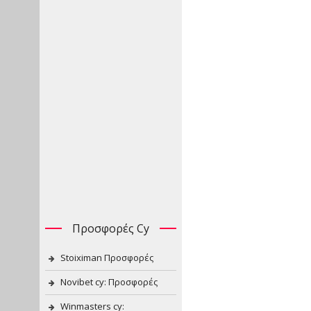
Προσφορές Cy
Stoiximan Προσφορές
Novibet cy: Προσφορές
Winmasters cy: