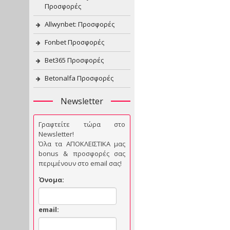
Προσφορές
Allwynbet: Προσφορές
Fonbet Προσφορές
Bet365 Προσφορές
Betonalfa Προσφορές
Newsletter
Γραφτείτε τώρα στο
Newsletter!
Όλα τα ΑΠΟΚΛΕΙΣΤΙΚΑ μας
bonus & προσφορές σας
περιμένουν στο email σας!
Όνομα:
email: