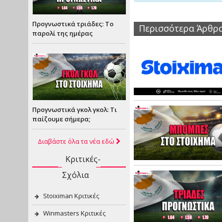
Προγνωστικά τριάδες: Το
Περισσότερα Άρθρ
παρολί της ημέρας
Προγνωστικά γκολ γκολ: Τι
παίζουμε σήμερα;
Διαβάστε όλα τα νέα εδώ
Κριτικές-
Σχόλια
Stoiximan Κριτικές
Winmasters Κριτικές